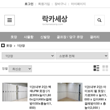
로그인
회원가입
장바구니
마이페이지
|
|
|
옷장
사물함
신발장
골프장 / 당구 큐장
갤러리
옷장
1단장
정렬
1단(내부 2단) 백
1단(내부 2단) 아
색LPM 옷장 (가
이보리 펄 옷장 (
로300x높이1,80
가로300 x 높이1,
0x깊이495x걸레
000 x 깊이490 x
받이50x총높이1,
걸레받이50 x 총
850)
높이2,050 )