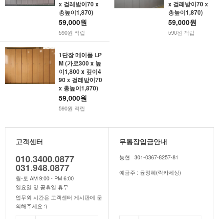
x 걸레받이70 x
x 걸레받이70 x
총높이1,870)
총높이1,870)
59,000원
59,000원
590원 적립
590원 적립
1단장 메이플 LP
M (가로300 x 높
이1,800 x 깊이4
90 x 걸레받이70
x 총높이1,870)
59,000원
590원 적립
고객센터
무통장입금안내
010.3400.0877
농협 301-0367-8257-81
031.948.0877
예금주 : 윤정혜(락카세상)
월-토 AM 9:00 - PM 6:00
일요일 및 공휴일 휴무
업무외 시간은 고객센터 게시판에 문
의해주세요 :)