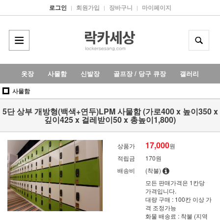
로그인
회원가입
장바구니
마이페이지
|
|
|
옷장
사물함
신발장
골프장 / 당구 큐장
갤러리
사물함
5단 상부 개방형(백색+연두)LPM 사물함 (가로400 x 높이350 x
깊이425 x 걸레받이50 x 총높이1,800)
17,000
상품가
원
적립금
170원
배송비
(착불)
모든 판매가격은 1칸당
가격입니다.
대량 구매 : 100칸 이상 가
격 조정가능
화물 배송료 : 착불 (지역