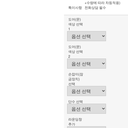
+수량에 따라 차등적용)
특이사항
전화상담 필수
도어(문)
색상 선택
1
도어(문)
색상 선택
2
손잡이(잠
금장치)
선택
단수 선택
라운딩창
추가