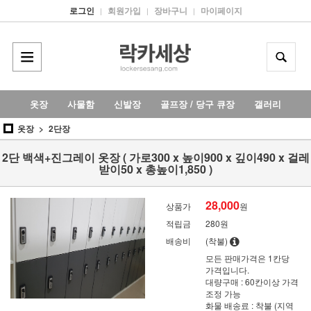
로그인
회원가입
장바구니
마이페이지
|
|
|
옷장
사물함
신발장
골프장 / 당구 큐장
갤러리
옷장
2단장
2단 백색+진그레이 옷장 ( 가로300 x 높이900 x 깊이490 x 걸레
받이50 x 총높이1,850 )
28,000
상품가
원
적립금
280원
배송비
(착불)
모든 판매가격은 1칸당
가격입니다.
대량구매 : 60칸이상 가격
조정 가능
화물 배송료 : 착불 (지역