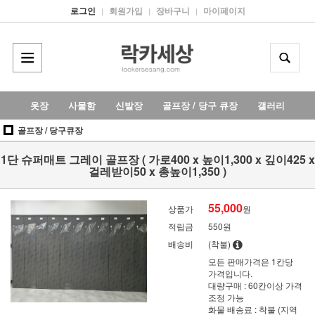
로그인
회원가입
장바구니
마이페이지
|
|
|
옷장
사물함
신발장
골프장 / 당구 큐장
갤러리
골프장 / 당구큐장
1단 슈퍼매트 그레이 골프장 ( 가로400 x 높이1,300 x 깊이425 x
걸레받이50 x 총높이1,350 )
55,000
상품가
원
적립금
550원
배송비
(착불)
모든 판매가격은 1칸당
가격입니다.
대량구매 : 60칸이상 가격
조정 가능
화물 배송료 : 착불 (지역