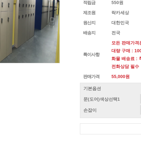
적립금
550원
제조원
락카세상
원산지
대한민국
배송지
전국
모든 판매가격은
대량 구매 : 1
특이사항
화물 배송료 :
전화상담 필수
판매가격
55,000원
기본옵션
문(도어)색상선택1
손잡이