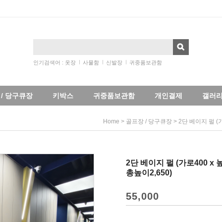
인기검색어 :
옷장
사물함
신발장
귀중품보관함
/ 당구큐장
키박스
귀중품보관함
개인결제
갤러
>
> 2단 베이지 펄 (가
Home
골프장 / 당구큐장
2단 베이지 펄 (가로400 x 높
총높이2,650)
55,000