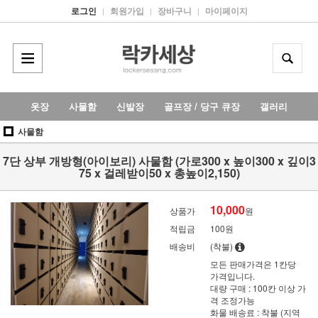
로그인
회원가입
장바구니
마이페이지
|
|
|
옷장
사물함
신발장
골프장 / 당구 큐장
갤러리
사물함
7단 상부 개방형(아이보리) 사물함 (가로300 x 높이300 x 깊이3
75 x 걸레받이50 x 총높이2,150)
10,000
상품가
원
적립금
100원
배송비
(착불)
모든 판매가격은 1칸당
가격입니다.
대량 구매 : 100칸 이상 가
격 조정가능
화물 배송료 : 착불 (지역