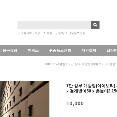
인기검색어 :
옷장
사물함
신발장
귀중품보관함
/ 당구큐장
키박스
귀중품보관함
개인결제
갤러
>
> 7단 상부 개방형(아이보리) 사물함 (가
Home
사물함
7단 상부 개방형(아이보리) 사
x 걸레받이50 x 총높이2,15
10,000