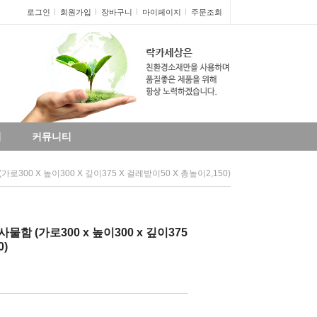
로그인
회원가입
장바구니
마이페이지
주문조회
리
커뮤니티
로300 X 높이300 X 깊이375 X 걸레받이50 X 총높이2,150)
물함 (가로300 x 높이300 x 깊이375
0)