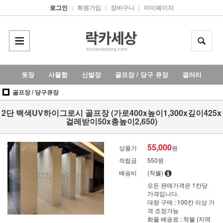
로그인
회원가입
장바구니
마이페이지
|
|
|
옷장
사물함
신발장
골프장 / 당구 큐장
갤러리
골프장 / 당구큐장
2단 백색UV하이그로시 골프장 (가로400x높이1,300x깊이425x
걸레받이50x총높이2,650)
55,000
상품가
원
적립금
550원
배송비
(착불)
모든 판매가격은 1칸당
가격입니다.
대량 구매 : 100칸 이상 가
격 조정가능
화물 배송료 : 착불 (지역