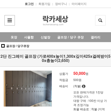
로그인
회원가입
장바구니
마이페이지
|
|
|
옷장
사물함
신발장
골프장 / 당구 큐장
갤러리
골프장 / 당구큐장
2단 진그레이 골프장 (가로400x높이1,300x깊이425x걸레받이5
0x총높이2,650)
50,000
상품가
원
적립금
500원
배송비
(착불)
모든 판매가격은 1칸당
가격입니다.
대량 구매 : 100칸 이상 가
격 조정가능
화물 배송료 : 착불 (지역