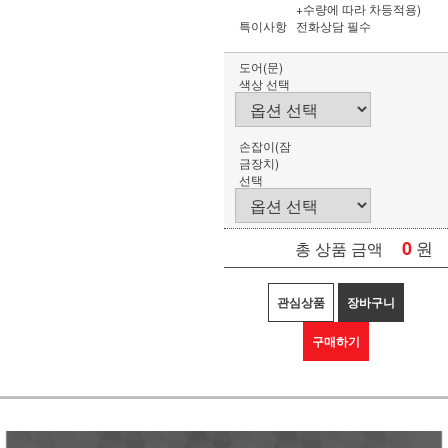
+수량에 따라 차등적용)
특이사항
전화상담 필수
도어(문)
색상 선택
손잡이(잠
금장치)
선택
0
원
총 상품 금액
관심상품
장바구니
구매하기