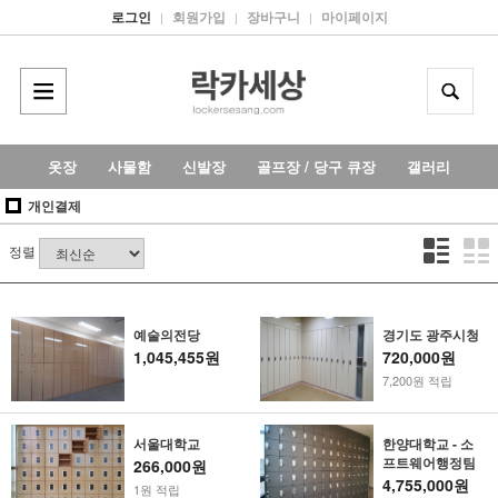
로그인
회원가입
장바구니
마이페이지
|
|
|
옷장
사물함
신발장
골프장 / 당구 큐장
갤러리
개인결제
정렬
예술의전당
경기도 광주시청
1,045,455원
720,000원
7,200원 적립
서울대학교
한양대학교 - 소
프트웨어행정팀
266,000원
4,755,000원
1원 적립