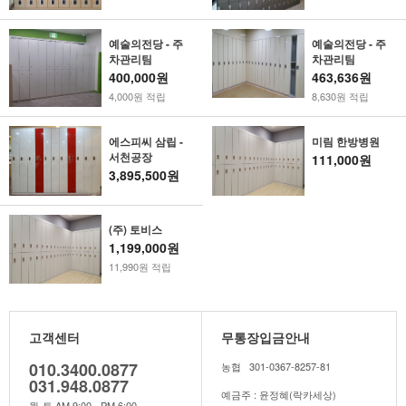
예술의전당 - 주
예술의전당 - 주
차관리팀
차관리팀
400,000원
463,636원
4,000원 적립
8,630원 적립
에스피씨 삼립 -
미림 한방병원
서천공장
111,000원
3,895,500원
(주) 토비스
1,199,000원
11,990원 적립
고객센터
무통장입금안내
010.3400.0877
농협 301-0367-8257-81
031.948.0877
예금주 : 윤정혜(락카세상)
월-토 AM 9:00 - PM 6:00