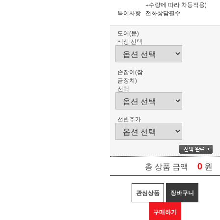
+수량에 따라 차등적용)
특이사항
전화상담필수
도어(문)
색상 선택
손잡이(잠
금장치)
선택
선반추가
0
원
총 상품 금액
관심상품
장바구니
구매하기