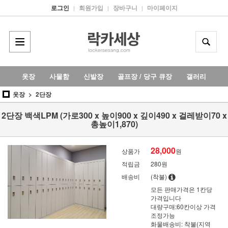
로그인
회원가입
장바구니
마이페이지
|
|
|
옷장
사물함
신발장
골프장 / 당구 큐장
갤러리
옷장
2단장
2단장 백색LPM (가로300 x 높이900 x 깊이490 x 걸레받이70 x
총높이1,870)
28,000
상품가
원
적립금
280원
배송비
(착불)
모든 판매가격은 1칸당
가격입니다
대량구매:60칸이상 가격
조정가능
화물배송비: 착불(지역