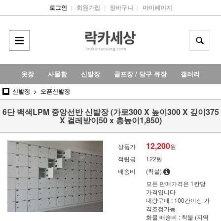
로그인
회원가입
장바구니
마이페이지
|
|
|
옷장
사물함
신발장
골프장 / 당구 큐장
갤러리
신발장
오픈신발장
6단 백색LPM 중앙선반 신발장 (가로300 X 높이300 X 깊이375
X 걸레받이50 x 총높이1,850)
12,200
상품가
원
적립금
122원
배송비
(착불)
모든 판매가격은 1칸당
가격입니다
대량구매 : 100칸이상 가
격조정가능
화물 배송비 : 착불 (지역