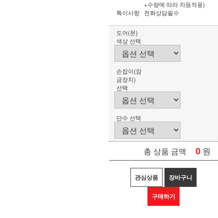
+수량에 따라 차등적용)
특이사항
전화상담필수
도어(문)
색상 선택
손잡이(잠
금장치)
선택
단수 선택
0
원
총 상품 금액
관심상품
장바구니
구매하기