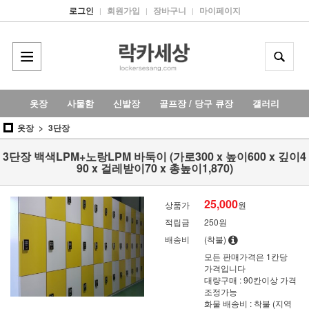
로그인
회원가입
장바구니
마이페이지
|
|
|
옷장
사물함
신발장
골프장 / 당구 큐장
갤러리
옷장
3단장
3단장 백색LPM+노랑LPM 바둑이 (가로300 x 높이600 x 깊이4
90 x 걸레받이70 x 총높이1,870)
25,000
상품가
원
적립금
250원
배송비
(착불)
모든 판매가격은 1칸당
가격입니다
대량구매 : 90칸이상 가격
조정가능
화물 배송비 : 착불 (지역