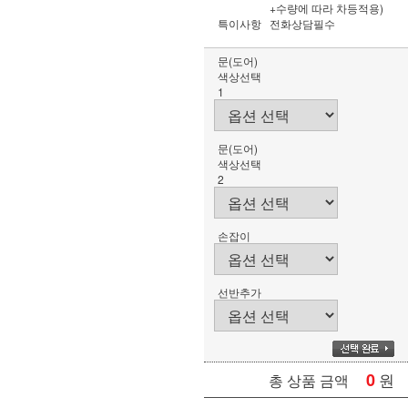
+수량에 따라 차등적용)
특이사항
전화상담필수
문(도어)
색상선택
1
문(도어)
색상선택
2
손잡이
선반추가
0
원
총 상품 금액