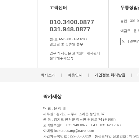
고객센터
무통장입
010.3400.0877
농협 301-03
031.948.0877
예금주 : 윤
월-토 AM 9:00 - PM 6:00
일요일 및 공휴일 휴무
업무외 시간은 고객센터 게시판에
문의해주세요 :)
|
|
|
회사소개
이용안내
개인정보 처리방침
락카세상
대 표 : 윤 정 혜
사무실 : 경기도 파주시 조리읍 능안로 37
공 장 : 경기도 연천군 장남면 원당로 74 (원당리)
고객만족센터 : 031-948-0877 FAX : 031-629-7077
이메일:lockersesang@naver.com
사업자등록번호 : 227-63-00819 통신판매업 신고번호 : 제 