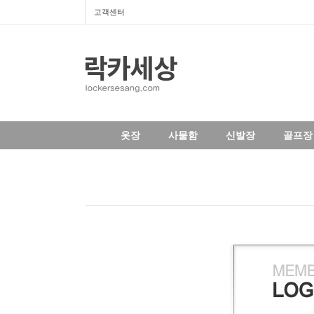
고객센터
옷장
사물함
신발장
골프장 