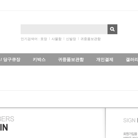
인기검색어 :
옷장
사물함
신발장
귀중품보관함
/ 당구큐장
키박스
귀중품보관함
개인결제
갤러